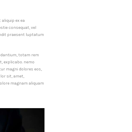
 aliquip ex ea
stie consequat, vel
landit praesent luptatum
audantium, totam rem
nt, explicabo. nemo
tur magni dolores eos,
or sit, amet,
t dolore magnam aliquam