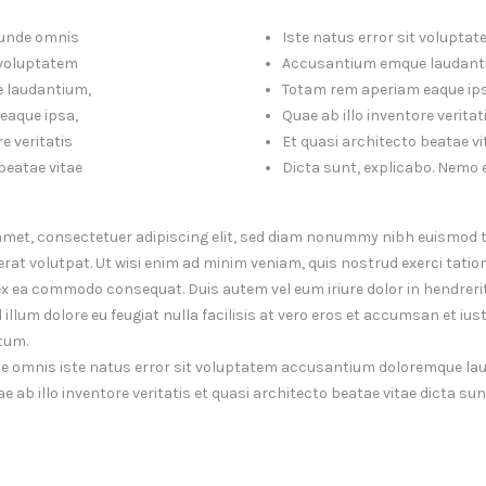
, unde omnis
Iste natus error sit volupta
t voluptatem
Accusantium emque laudant
 laudantium,
Totam rem aperiam eaque ip
eaque ipsa,
Quae ab illo inventore veritat
e veritatis
Et quasi architecto beatae vi
beatae vitae
Dicta sunt, explicabo. Nemo
amet, consectetuer adipiscing elit, sed diam nonummy nibh euismod t
at volutpat. Ut wisi enim ad minim veniam, quis nostrud exerci tatio
p ex ea commodo consequat. Duis autem vel eum iriure dolor in hendrerit
illum dolore eu feugiat nulla facilisis at vero eros et accumsan et ius
tum.
nde omnis iste natus error sit voluptatem accusantium doloremque l
e ab illo inventore veritatis et quasi architecto beatae vitae dicta su