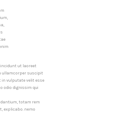
tem
ium,
sa,
is
tae
 enim
incidunt ut laoreet
n ullamcorper suscipit
 in vulputate velit esse
to odio dignissim qui
audantium, totam rem
nt, explicabo. nemo