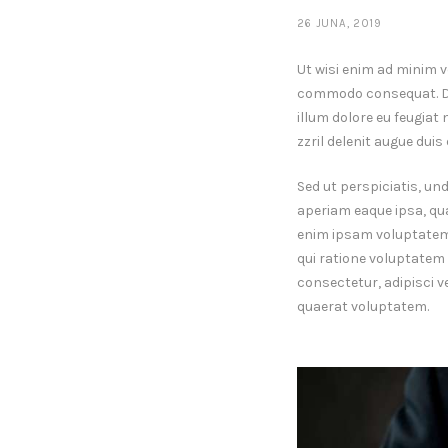
26 JUNA, 2019
Ut wisi enim ad minim v
commodo consequat. Duis
illum dolore eu feugiat
zzril delenit augue duis d
Sed ut perspiciatis, u
aperiam eaque ipsa, qua
enim ipsam voluptatem, 
qui ratione voluptatem 
consectetur, adipisci 
quaerat voluptatem.