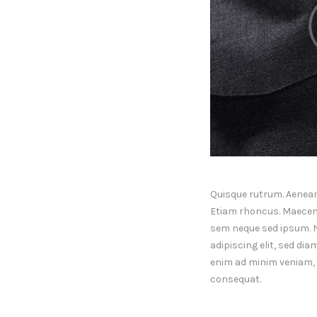
Quisque rutrum. Aenean i
Etiam rhoncus. Maecen
sem neque sed ipsum. 
adipiscing elit, sed di
enim ad minim veniam, q
consequat.