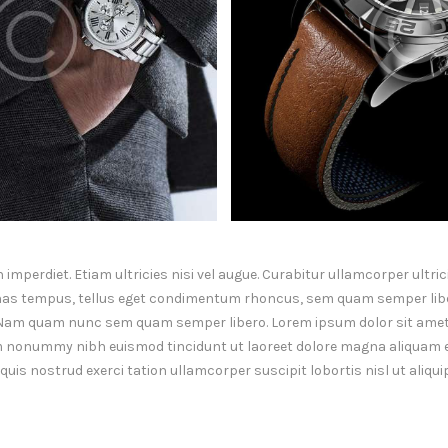
mperdiet. Etiam ultricies nisi vel augue. Curabitur ullamcorper ultrici
as tempus, tellus eget condimentum rhoncus, sem quam semper liber
Nam quam nunc sem quam semper libero. Lorem ipsum dolor sit amet
am nonummy nibh euismod tincidunt ut laoreet dolore magna aliquam er
uis nostrud exerci tation ullamcorper suscipit lobortis nisl ut aliq