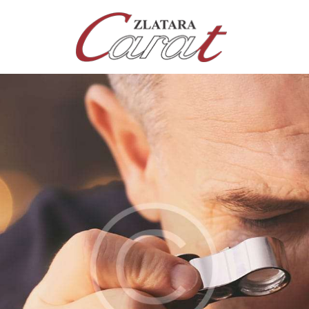
NASLOVNA
O NAMA
KONTAKT
SATOVI
SREBRNI NAKIT
ZLATNI NAKIT