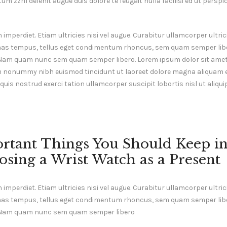
m zzril delenit augue duis dolore te feugait nulla facilisi ed ut perspi
mperdiet. Etiam ultricies nisi vel augue. Curabitur ullamcorper ultrici
as tempus, tellus eget condimentum rhoncus, sem quam semper liber
Nam quam nunc sem quam semper libero. Lorem ipsum dolor sit amet
am nonummy nibh euismod tincidunt ut laoreet dolore magna aliquam er
uis nostrud exerci tation ullamcorper suscipit lobortis nisl ut aliq
rtant Things You Should Keep i
sing a Wrist Watch as a Present
mperdiet. Etiam ultricies nisi vel augue. Curabitur ullamcorper ultrici
as tempus, tellus eget condimentum rhoncus, sem quam semper liber
 Nam quam nunc sem quam semper libero