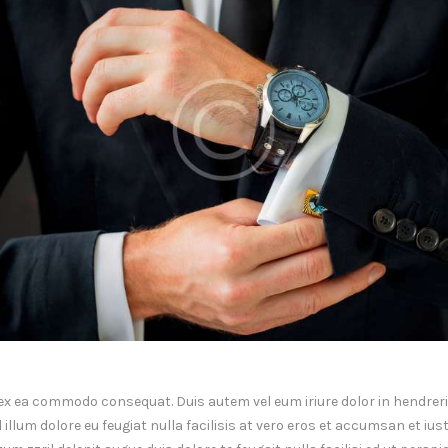
p ex ea commodo consequat. Duis autem vel eum iriure dolor in hendrerit
illum dolore eu feugiat nulla facilisis at vero eros et accumsan et ius