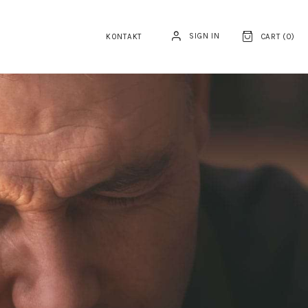
SIGN IN
KONTAKT
CART (
0
)