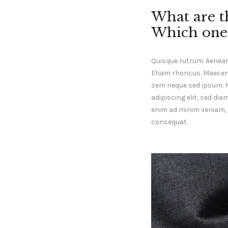
What are t
Which one 
Quisque rutrum. Aenean i
Etiam rhoncus. Maecen
sem neque sed ipsum. 
adipiscing elit, sed di
enim ad minim veniam, q
consequat.