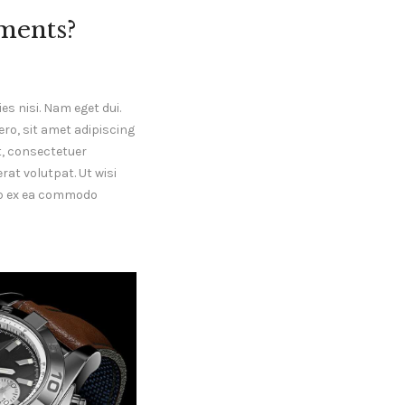
ments?
es nisi. Nam eget dui.
o, sit amet adipiscing
, consectetuer
at volutpat. Ut wisi
uip ex ea commodo