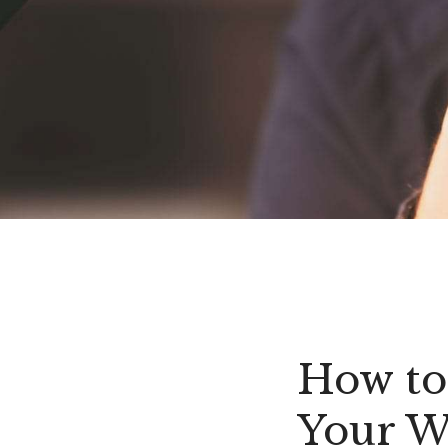
How to
Your W