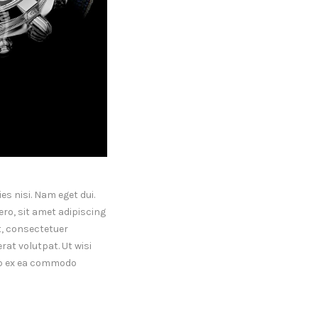
es nisi. Nam eget dui.
o, sit amet adipiscing
, consectetuer
at volutpat. Ut wisi
uip ex ea commodo