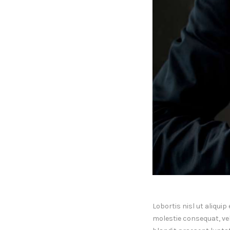
Lobortis nisl ut aliqui
molestie consequat, vel 