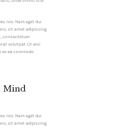
ciatis, unde omnis iste
es nisi. Nam eget dui.
o, sit amet adipiscing
, consectetuer
at volutpat. Ut wisi
uip ex ea commodo
n Mind
es nisi. Nam eget dui.
o, sit amet adipiscing