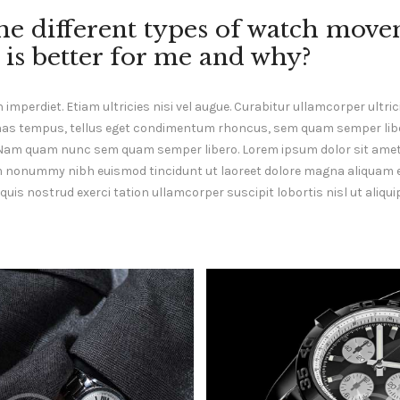
he different types of watch move
is better for me and why?
mperdiet. Etiam ultricies nisi vel augue. Curabitur ullamcorper ultrici
as tempus, tellus eget condimentum rhoncus, sem quam semper liber
Nam quam nunc sem quam semper libero. Lorem ipsum dolor sit amet
am nonummy nibh euismod tincidunt ut laoreet dolore magna aliquam er
uis nostrud exerci tation ullamcorper suscipit lobortis nisl ut aliq