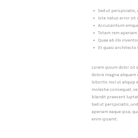
Sed ut perspiciatis
Iste natus error si
Accusantium emque
Totam rem aperiam 
Quae ab illo inventor
Et quasi architecto 
Lorem ipsum dolor sit 
dolore magna aliquam er
lobortis nisl ut aliqui
molestie consequat, vel 
blandit praesent lupta
Sed ut perspiciatis, u
aperiam eaque ipsa, qua
enim ipsamt.