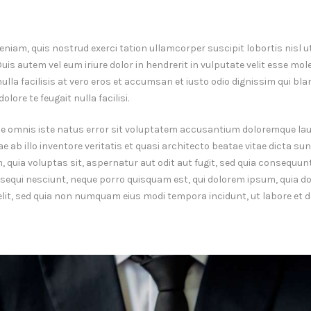
eniam, quis nostrud exerci tation ullamcorper suscipit lobortis nisl ut
 autem vel eum iriure dolor in hendrerit in vulputate velit esse mole
 nulla facilisis at vero eros et accumsan et iusto odio dignissim qui b
olore te feugait nulla facilisi.
nde omnis iste natus error sit voluptatem accusantium doloremque l
e ab illo inventore veritatis et quasi architecto beatae vitae dicta su
quia voluptas sit, aspernatur aut odit aut fugit, sed quia consequun
sequi nesciunt, neque porro quisquam est, qui dolorem ipsum, quia dol
velit, sed quia non numquam eius modi tempora incidunt, ut labore e