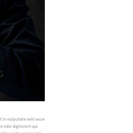
 in vulputate velit esse
to odio dignissim qui