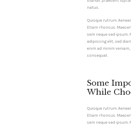
blandit praesent luptatu
natus.
Quisque rutrum. Aenean i
Etiam rhoncus. Maecen
sem neque sed ipsum. 
adipiscing elit, sed di
enim ad minim veniam, q
consequat.
Some Impo
While Choo
Quisque rutrum. Aenean i
Etiam rhoncus. Maecen
sem neque sed ipsum.