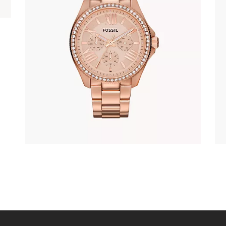
FOSSIL AM4483
380
.
00
KM