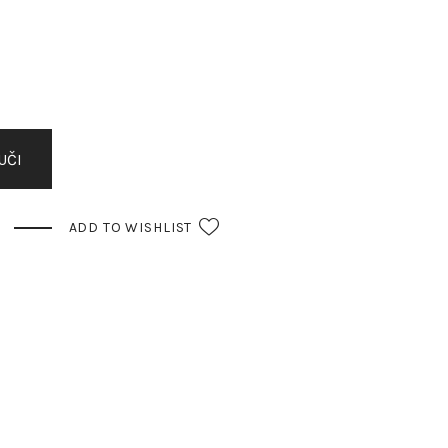
UČI
ADD TO WISHLIST