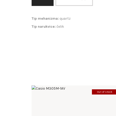
Tip mehanizma:
quartz
Tip narukvice:
čelik
Out of stock
CASIO M305M-1AV
285
.
00
KM