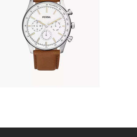
FOSSIL BQ2748
345
.
00
KM