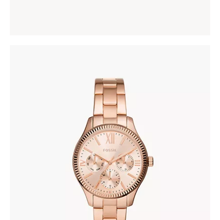
FOSSIL BQ3691
345
.
00
KM