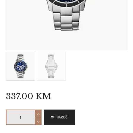
337
.
00
KM
NARUČI