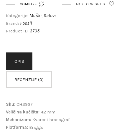

COMPARE
ADD TO WISHLIST
Muški
Satovi
Kategorije:
,
Fossil
Brand:
3705
Product ID:
OPIS
RECENZIJE (0)
Sku:
CH2927
Veličina kućišta:
42 mm
Mehanizam:
Kvarcni hronograf
Platforma:
Briggs