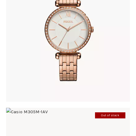
FOSSIL BQ3497
278
.
00
KM
Out of stock
CASIO M305M-1AV
285
.
00
KM