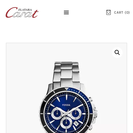
CART (
0
)
NASLOVNA
O NAMA
KONTAKT
SATOVI
SREBRNI NAKIT
ZLATNI NAKIT