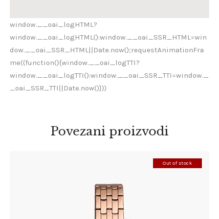
window.__oai_logHTML?
window.__oai_logHTML():window.__oai_SSR_HTML=win
dow.__oai_SSR_HTML||Date.now();requestAnimationFra
me((function(){window.__oai_logTTI?
window.__oai_logTTI():window.__oai_SSR_TTI=window._
_oai_SSR_TTI||Date.now()}))
Povezani proizvodi
Out of stock