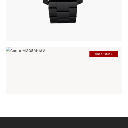
Out of stock
CASIO M305M-1AV
285
.
00
KM