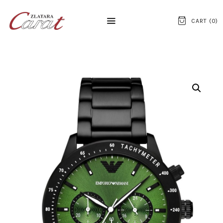
CART (
0
)
NASLOVNA
O NAMA
KONTAKT
SATOVI
SREBRNI NAKIT
ZLATNI NAKIT