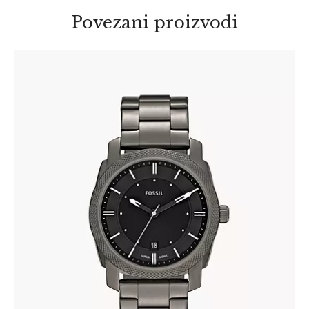
Povezani proizvodi
FOSSIL FS4774
345
.
00
KM