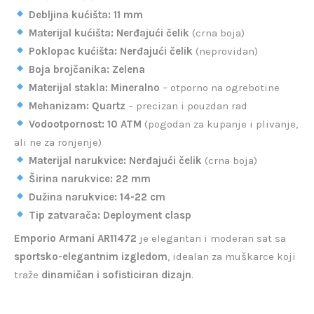
Debljina kućišta:
11 mm
Materijal kućišta:
Nerđajući čelik
(crna boja)
Poklopac kućišta:
Nerđajući čelik
(neprovidan)
Boja brojčanika:
Zelena
Materijal stakla:
Mineralno
– otporno na ogrebotine
Mehanizam:
Quartz
– precizan i pouzdan rad
Vodootpornost:
10 ATM
(pogodan za kupanje i plivanje,
ali ne za ronjenje)
Materijal narukvice:
Nerđajući čelik
(crna boja)
Širina narukvice:
22 mm
Dužina narukvice:
14-22 cm
Tip zatvarača:
Deployment clasp
Emporio Armani AR11472
je elegantan i moderan sat sa
sportsko-elegantnim izgledom
, idealan za muškarce koji
traže
dinamičan i sofisticiran dizajn
.