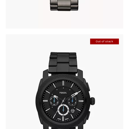
Out of stock
FOSSIL FS4552
395
.
00
KM