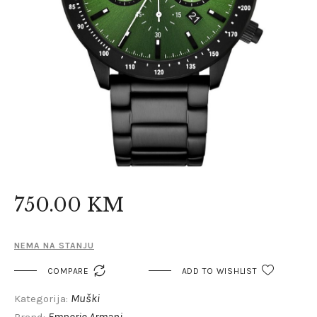
750
.
00
KM
NEMA NA STANJU

COMPARE
ADD TO WISHLIST
Muški
Kategorija:
Emporio Armani
Brand: