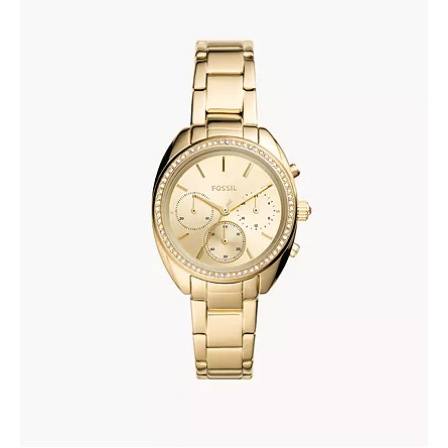
FOSSIL BQ3658
335
.
00
KM