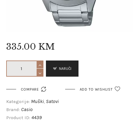
335
.
00
KM
NARUČI

COMPARE
ADD TO WISHLIST
Muški
Satovi
Kategorije:
,
Casio
Brand:
4439
Product ID: