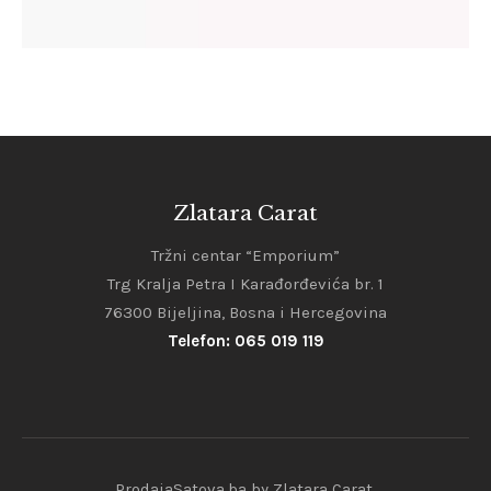
Zlatara Carat
Tržni centar “Emporium”
Trg Kralja Petra I Karađorđevića br. 1
76300 Bijeljina, Bosna i Hercegovina
Telefon: 065 019 119
ProdajaSatova.ba by Zlatara Carat.