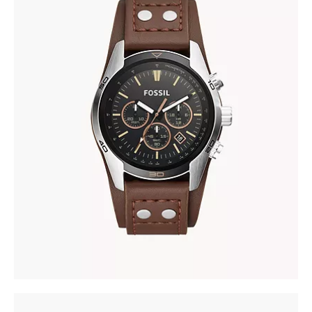
FOSSIL CH2891
345
.
00
KM