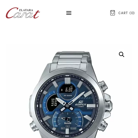
CART (
0
)
NASLOVNA
O NAMA
KONTAKT
SATOVI
SREBRNI NAKIT
ZLATNI NAKIT