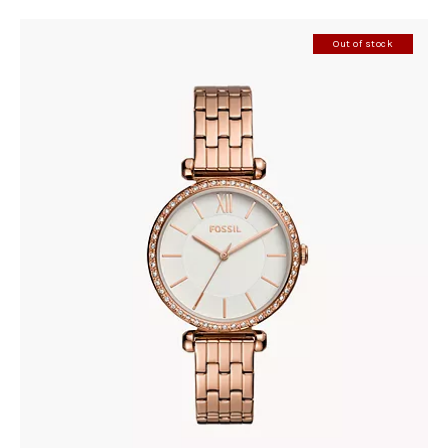
Out of stock
FOSSIL BQ3497
278
.
00
KM