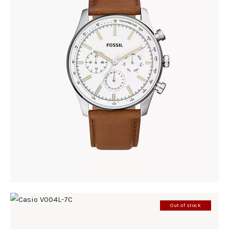
FOSSIL BQ2748
345
.
00
KM
Out of stock
CASIO V004L-7C