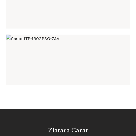
86
.
00
KM
CASIO LTP-1302PSG-7AV
168
.
00
KM
Zlatara Carat