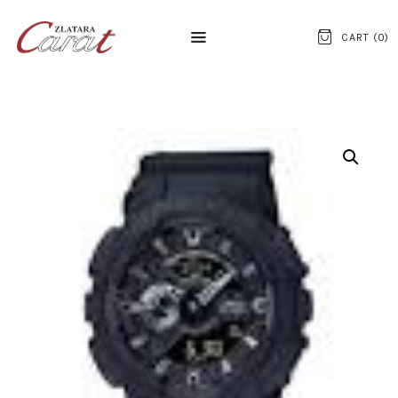
CART (
0
)
NASLOVNA
O NAMA
KONTAKT
SATOVI
SREBRNI NAKIT
ZLATNI NAKIT