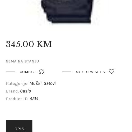
345
.
00
KM
NEMA NA STANJU

COMPARE
ADD TO WISHLIST
Muški
Satovi
Kategorije:
,
Casio
Brand:
4514
Product ID:
OPIS