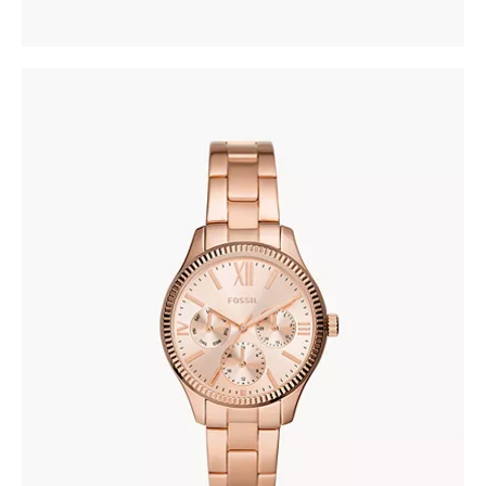
FOSSIL BQ3691
345
.
00
KM