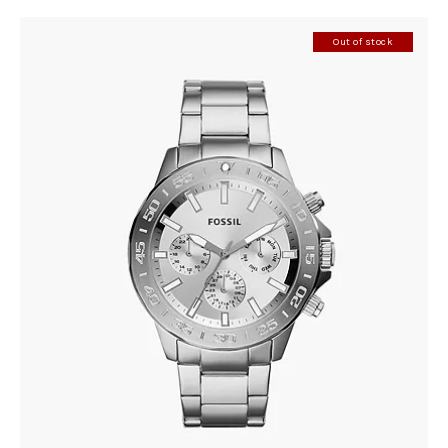
Out of stock
FOSSIL BQ2490
305
.
00
KM