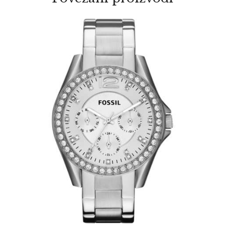
FOSSIL ES3202
345
.
00
KM