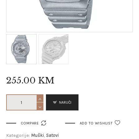
255
.
00
KM
NARUČI

COMPARE
ADD TO WISHLIST
Muški
Satovi
Kategorije:
,