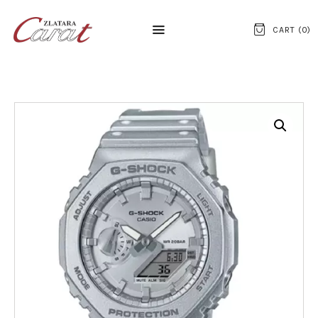
CART (
0
)
NASLOVNA
O NAMA
KONTAKT
SATOVI
SREBRNI NAKIT
ZLATNI NAKIT