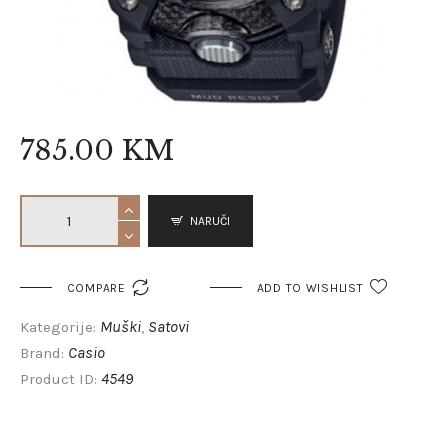
785
.
00
KM
NARUČI

COMPARE
ADD TO WISHLIST
Muški
Satovi
Kategorije:
,
Casio
Brand:
4549
Product ID: