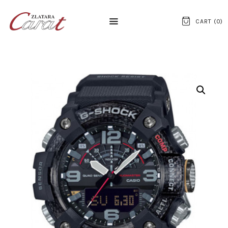
CART (
0
)
NASLOVNA
O NAMA
KONTAKT
SATOVI
SREBRNI NAKIT
ZLATNI NAKIT