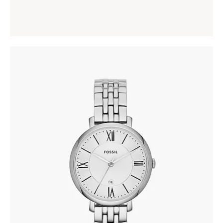
198
.
00
KM
FOSSIL ES3433
305
.
00
KM