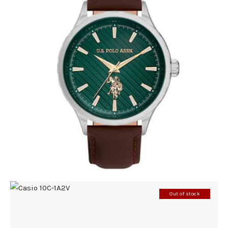
U.S. POLO ASSN 1069-05
220
.
00
KM
Out of stock
CASIO 10C-1A2V