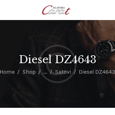
NASLOVNA
O NAMA
KONTAKT
SATOVI
SREBRNI NAKIT
Diesel DZ4643
ZLATNI NAKIT
Home
Shop
...
Satovi
Diesel DZ464