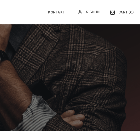
SIGN IN
KONTAKT
CART (
0
)
3