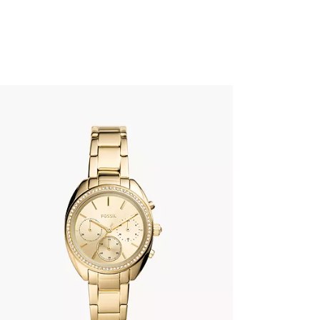
FOSSIL BQ3658
335
.
00
KM