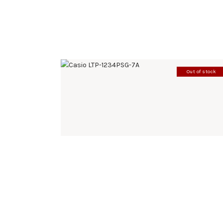
Out of stock
CASIO LTP-1234PSG-7A
142
.
00
KM