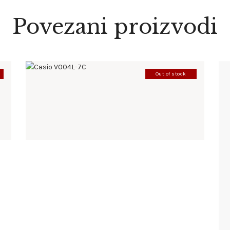
Povezani proizvodi
Out of stock
CASIO V004L-7C
86
.
00
KM