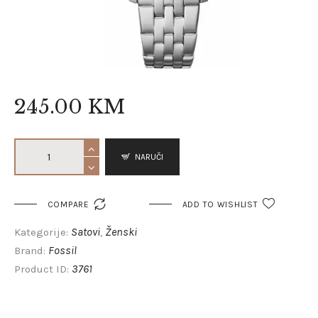
245
.
00
KM
NARUČI

COMPARE
ADD TO WISHLIST
Satovi
Ženski
Kategorije:
,
Fossil
Brand:
3761
Product ID: