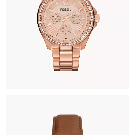
FOSSIL AM4483
380
.
00
KM