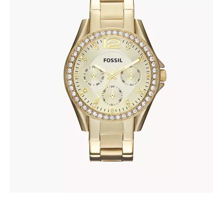
FOSSIL ES3203
345
.
00
KM