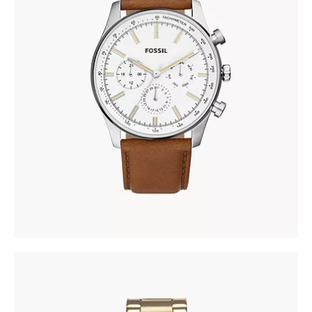
FOSSIL BQ2748
345
.
00
KM