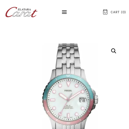
CART (
0
)
NASLOVNA
O NAMA
KONTAKT
SATOVI
SREBRNI NAKIT
ZLATNI NAKIT