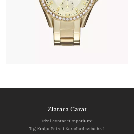
Zlatara Carat
Tržni centar “Emporium”
Trg Kralja Petra I Karađorđevića br. 1