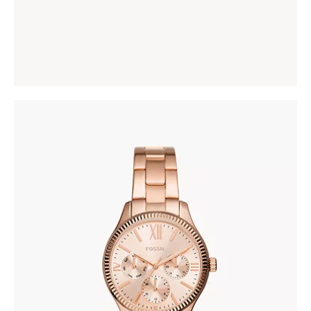
CASIO V004L-7C
86
.
00
KM
FOSSIL BQ3691
345
.
00
KM