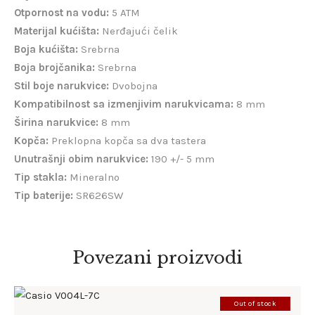
Otpornost na vodu:
5 ATM
Materijal kućišta:
Nerđajući čelik
Boja kućišta:
Srebrna
Boja brojčanika:
Srebrna
Stil boje narukvice:
Dvobojna
Kompatibilnost sa izmenjivim narukvicama:
8 mm
Širina narukvice:
8 mm
Kopča:
Preklopna kopča sa dva tastera
Unutrašnji obim narukvice:
190 +/- 5 mm
Tip stakla:
Mineralno
Tip baterije:
SR626SW
Povezani proizvodi
Out of stock