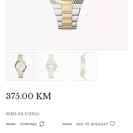
375
.
00
KM
NEMA NA STANJU

COMPARE
ADD TO WISHLIST