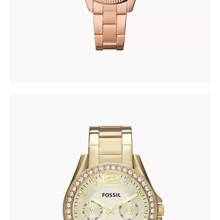
FOSSIL ES3203
345
.
00
KM