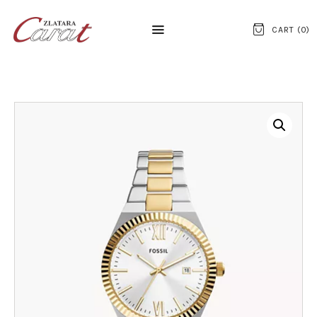
CART (
0
)
NASLOVNA
O NAMA
KONTAKT
SATOVI
SREBRNI NAKIT
ZLATNI NAKIT