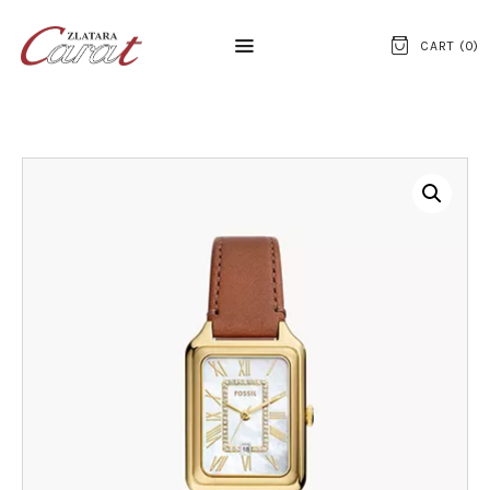
CART (
0
)
NASLOVNA
O NAMA
KONTAKT
SATOVI
SREBRNI NAKIT
ZLATNI NAKIT