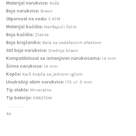
Materijal narukvice:
Koža
Boja narukvice:
Braon
Otpornost na vodu:
5 ATM
Materijal kućišta:
Nerđajući čelik
Boja kućišta:
Zlatna
Boja brojčanika:
Bela sa sedefastim efektom
Stil boje narukvice:
Srednje braon
Kompatibilnost sa izmenjivim narukvicama:
14 mm
Širina narukvice:
14 mm
Kopča:
Kaiš kopča sa jednom iglom
Unutrašnji obim narukvice:
175 +/- 5 mm
Tip stakla:
Mineralno
Tip baterije:
SR621SW
4o