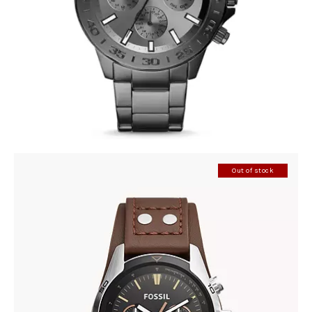
390
.
00
KM
Out of stock
FOSSIL CH2891