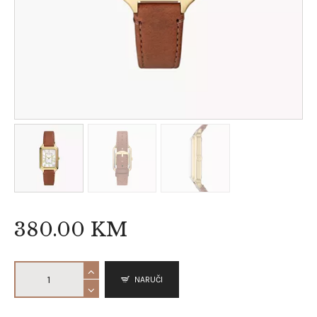
380
.
00
KM
NARUČI