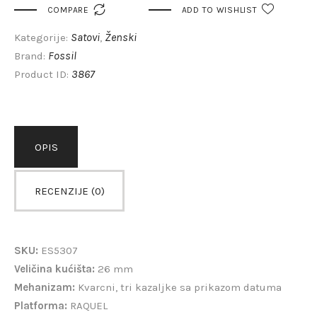

COMPARE
ADD TO WISHLIST
Satovi
Ženski
Kategorije:
,
Fossil
Brand:
3867
Product ID:
OPIS
RECENZIJE (0)
SKU:
ES5307
Veličina kućišta:
26 mm
Mehanizam:
Kvarcni, tri kazaljke sa prikazom datuma
Platforma:
RAQUEL