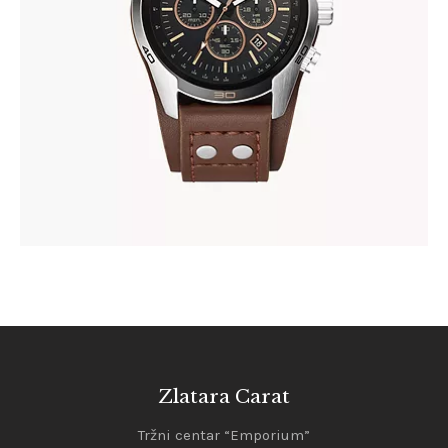
345
.
00
KM
Zlatara Carat
Tržni centar “Emporium”