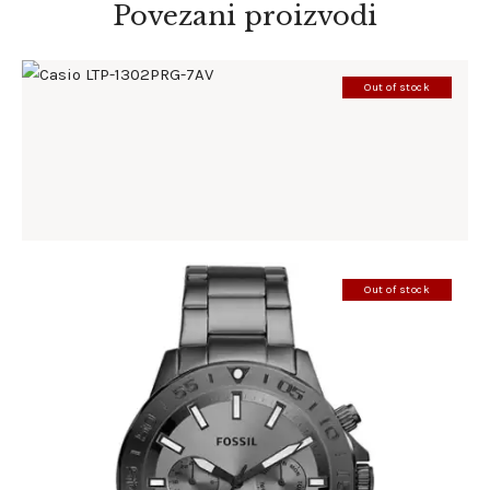
Povezani proizvodi
Out of stock
CASIO LTP-1302PRG-7AV
185
.
00
KM
Out of stock
FOSSIL BQ2491