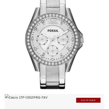
FOSSIL ES3202
345
.
00
KM
Out of stock
CASIO LTP-1302PRG-7AV