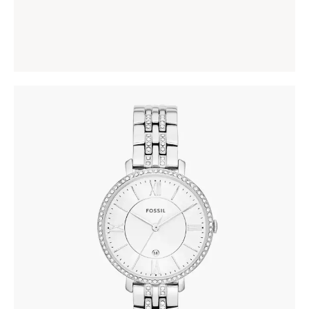
185
.
00
KM
FOSSIL ES3545
345
.
00
KM