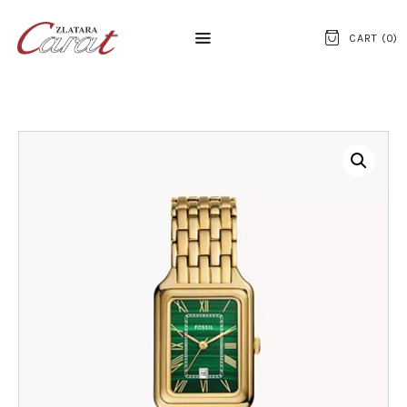
CART (
0
)
NASLOVNA
O NAMA
KONTAKT
SATOVI
SREBRNI NAKIT
ZLATNI NAKIT