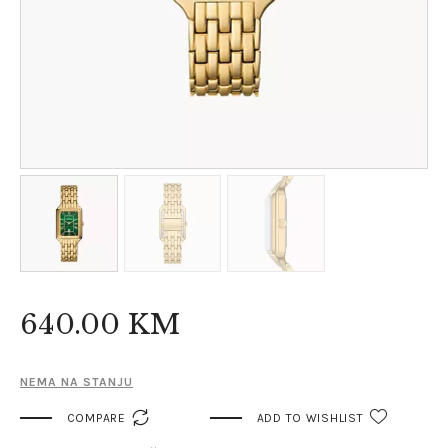
640
.
00
KM
NEMA NA STANJU

COMPARE
ADD TO WISHLIST