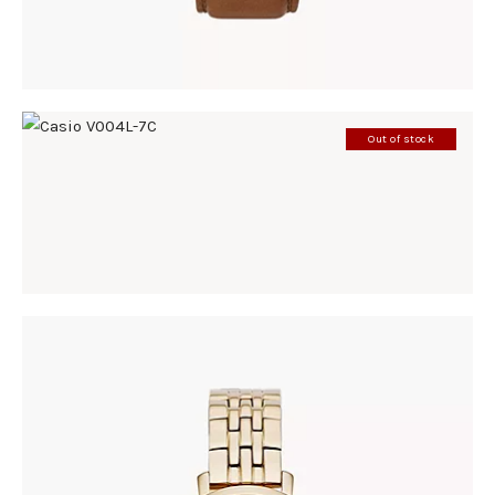
Out of stock
CASIO V004L-7C
86
.
00
KM