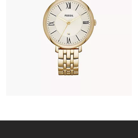
FOSSIL ES3434
303
.
00
KM