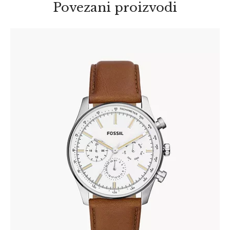
Povezani proizvodi
FOSSIL BQ2748
345
.
00
KM