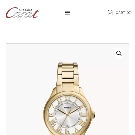
CART (
0
)
NASLOVNA
O NAMA
KONTAKT
SATOVI
SREBRNI NAKIT
ZLATNI NAKIT