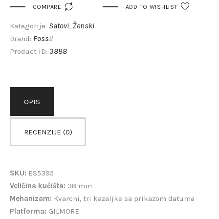

COMPARE
ADD TO WISHLIST
Satovi
Ženski
Kategorije:
,
Fossil
Brand:
3888
Product ID:
OPIS
RECENZIJE (0)
SKU:
ES5395
Veličina kućišta:
38 mm
Mehanizam:
Kvarcni, tri kazaljke sa prikazom datuma
Platforma:
GILMORE