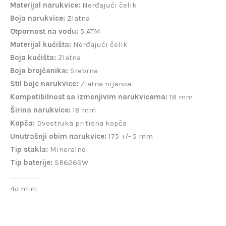
Materijal narukvice:
Nerđajući čelik
Boja narukvice:
Zlatna
Otpornost na vodu:
5 ATM
Materijal kućišta:
Nerđajući čelik
Boja kućišta:
Zlatna
Boja brojčanika:
Srebrna
Stil boje narukvice:
Zlatna nijansa
Kompatibilnost sa izmenjivim narukvicama:
18 mm
Širina narukvice:
18 mm
Kopča:
Dvostruka pritisna kopča
Unutrašnji obim narukvice:
175 +/- 5 mm
Tip stakla:
Mineralno
Tip baterije:
SR626SW
4o mini