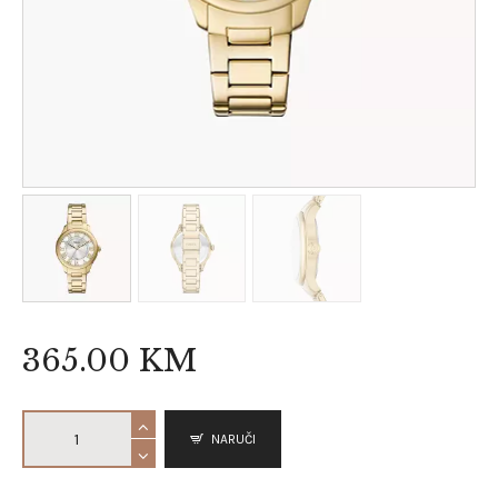
365
.
00
KM
NARUČI