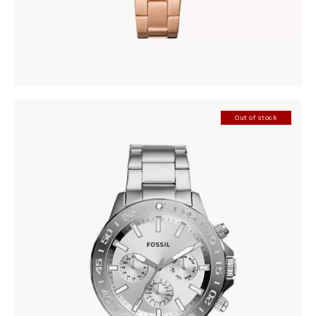
Out of stock
FOSSIL BQ2490
305
.
00
KM