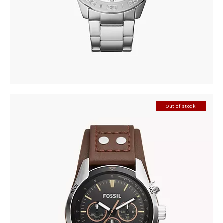
Out of stock
FOSSIL CH2891
345
.
00
KM