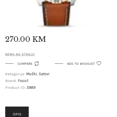
270
.
00
KM
NEMA NA STANJU

COMPARE
ADD TO WISHLIST
Muški
Satovi
Kategorije:
,
Fossil
Brand:
3989
Product ID:
OPIS