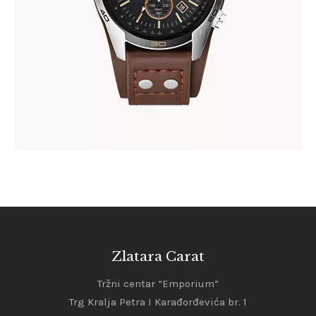
Zlatara Carat
Tržni centar “Emporium”
Trg Kralja Petra I Karađorđevića br. 1