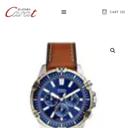
CART (
0
)
NASLOVNA
O NAMA
KONTAKT
SATOVI
SREBRNI NAKIT
ZLATNI NAKIT