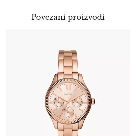
Povezani proizvodi
FOSSIL BQ3691
345
.
00
KM