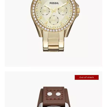
FOSSIL ES3203
345
.
00
KM
Out of stock