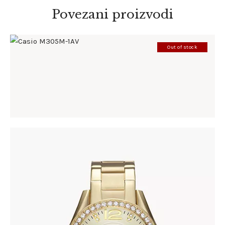
Povezani proizvodi
Out of stock
CASIO M305M-1AV
285
.
00
KM