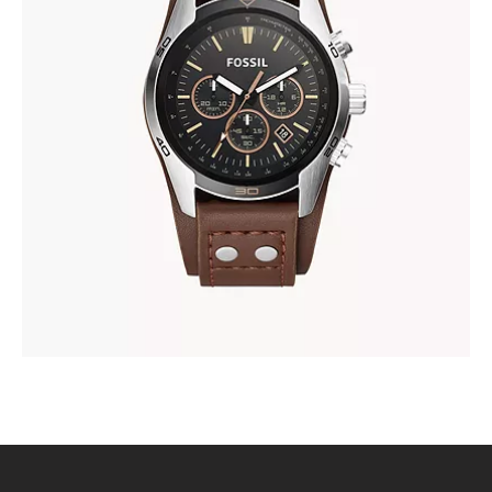
FOSSIL CH2891
345
.
00
KM