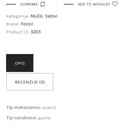

COMPARE
ADD TO WISHLIST
Muški
Satovi
Kategorije:
,
Fossil
Brand:
5205
Product ID:
OPIS
RECENZIJE (0)
Tip mehanizma:
quartz
Tip narukvice:
guma