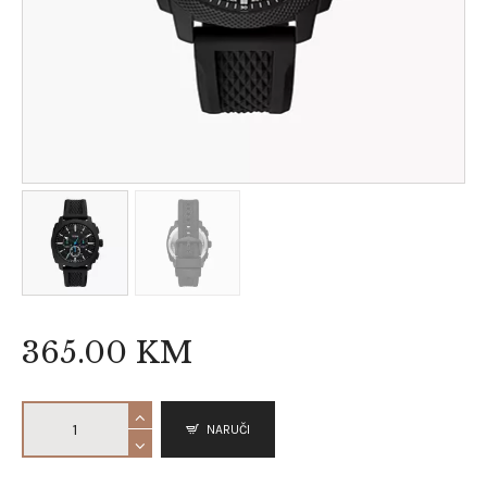
365
.
00
KM
NARUČI