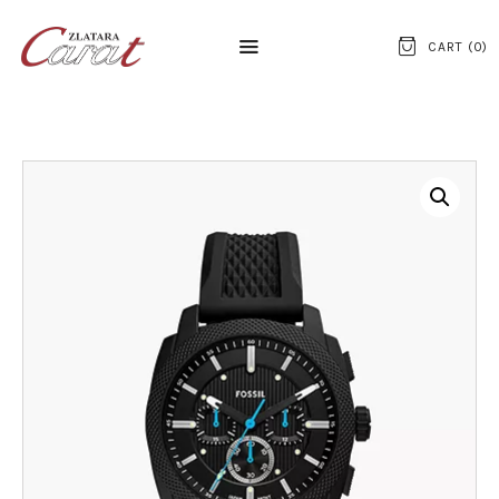
CART (
0
)
NASLOVNA
O NAMA
KONTAKT
SATOVI
SREBRNI NAKIT
ZLATNI NAKIT