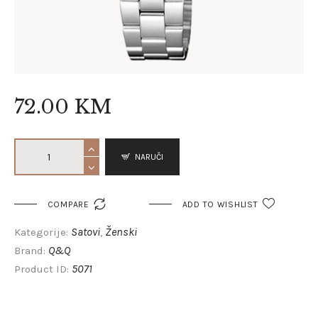
72
.
00
KM
NARUČI

COMPARE
ADD TO WISHLIST
Satovi
Ženski
Kategorije:
,
Q&Q
Brand:
5071
Product ID: