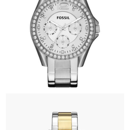
FOSSIL ES3202
345
.
00
KM