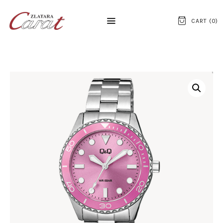
CART (
0
)
NASLOVNA
O NAMA
KONTAKT
SATOVI
SREBRNI NAKIT
ZLATNI NAKIT