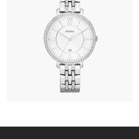
FOSSIL ES3545
345
.
00
KM