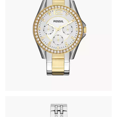
FOSSIL ES3204
690
.
00
KM