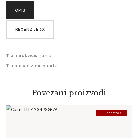
OPIS
RECENZIJE (0)
Tip narukvice:
guma
Tip mehanizma:
quartz
Povezani proizvodi
Out of stock
CASIO LTP-1234PSG-7A
142
.
00
KM