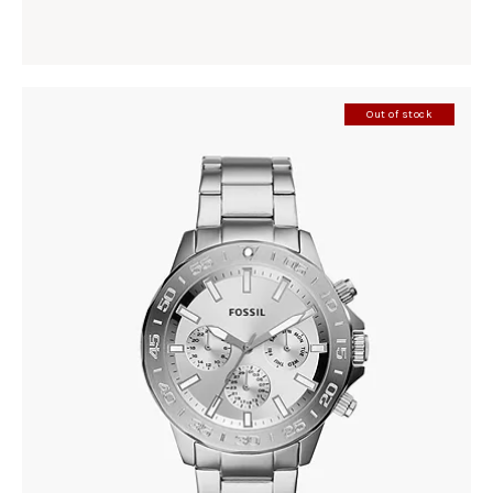
Out of stock
FOSSIL BQ2490
305
.
00
KM