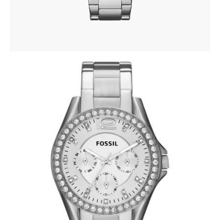
FOSSIL ES3202
345
.
00
KM