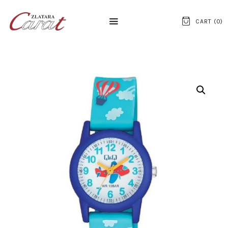
CART (
0
)
NASLOVNA
O NAMA
KONTAKT
SATOVI
SREBRNI NAKIT
ZLATNI NAKIT