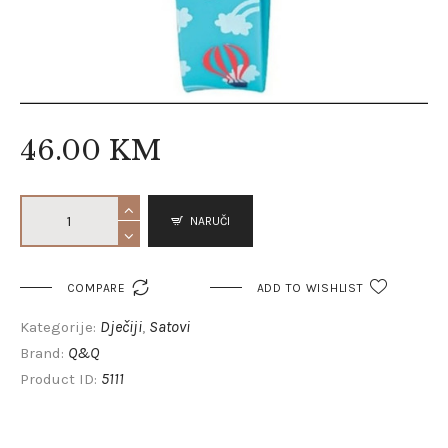
46
.
00
KM
NARUČI

COMPARE
ADD TO WISHLIST
Dječiji
Satovi
Kategorije:
,
Q&Q
Brand:
5111
Product ID: