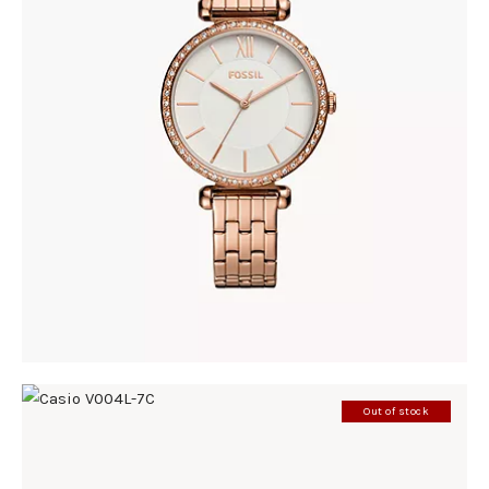
FOSSIL BQ3497
278
.
00
KM
Out of stock
CASIO V004L-7C
86
.
00
KM