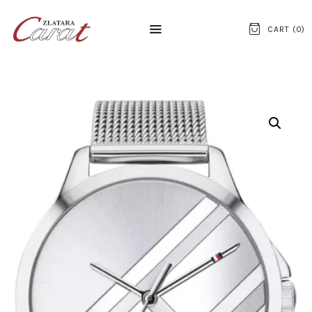
CART (
0
)
NASLOVNA
O NAMA
KONTAKT
SATOVI
SREBRNI NAKIT
ZLATNI NAKIT