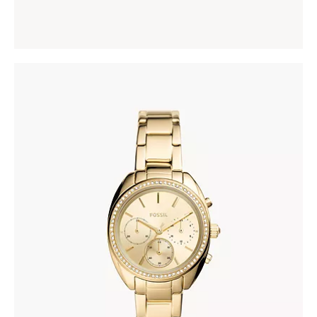
FOSSIL BQ3658
335
.
00
KM