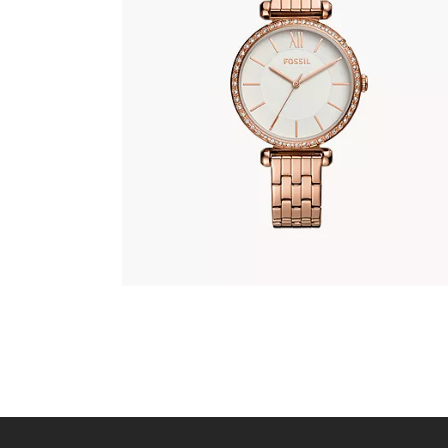
FOSSIL BQ3497
278
.
00
KM