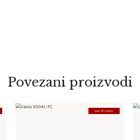
Povezani proizvodi
Out of stock
CASIO V004L-7C
86
.
00
KM