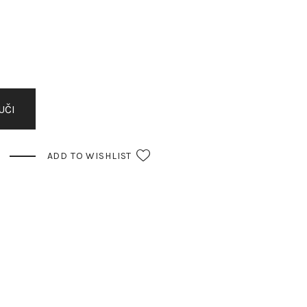
UČI
ADD TO WISHLIST