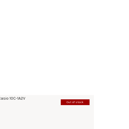
Out of stock
CASIO 10C-1A2V
198
.
00
KM