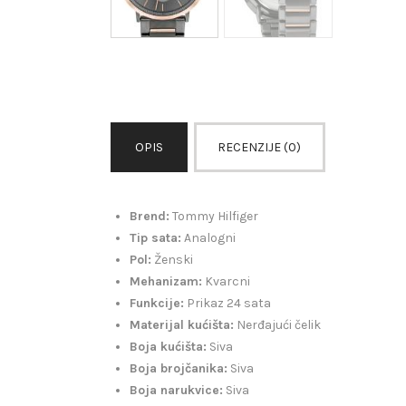
OPIS
RECENZIJE (0)
Brend:
Tommy Hilfiger
Tip sata:
Analogni
Pol:
Ženski
Mehanizam:
Kvarcni
Funkcije:
Prikaz 24 sata
Materijal kućišta:
Nerđajući čelik
Boja kućišta:
Siva
Boja brojčanika:
Siva
Boja narukvice:
Siva