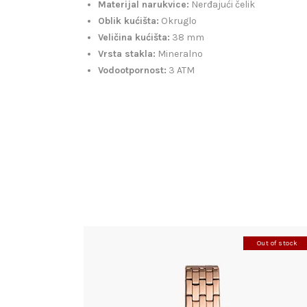
Materijal narukvice:
Nerđajući čelik
Oblik kućišta:
Okruglo
Veličina kućišta:
38 mm
Vrsta stakla:
Mineralno
Vodootpornost:
3 ATM
Out of stock