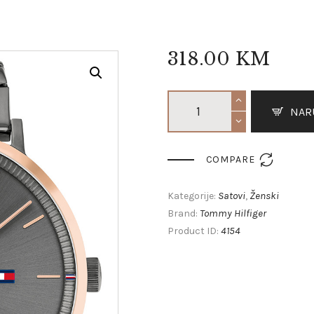
318
.
00
KM
NAR

COMPARE
Satovi
Ženski
Kategorije:
,
Tommy Hilfiger
Brand:
4154
Product ID: