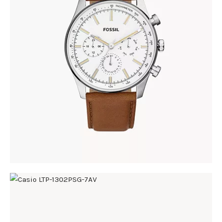
FOSSIL BQ2748
345
.
00
KM
CASIO LTP-1302PSG-7AV
168
.
00
KM