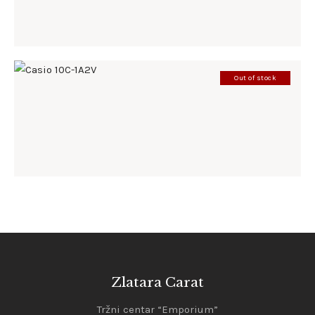
Out of stock
CASIO 10C-1A2V
198
.
00
KM
Zlatara Carat
Tržni centar “Emporium”