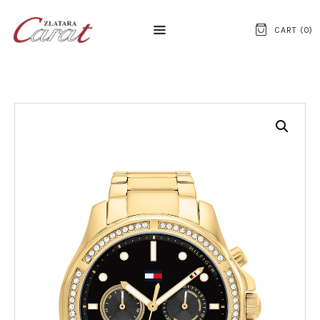
CART (
0
)
NASLOVNA
O NAMA
KONTAKT
SATOVI
SREBRNI NAKIT
ZLATNI NAKIT