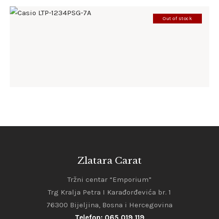
Out of stock
CASIO LTP-1234PSG-7A
142
.
00
KM
Zlatara Carat
Tržni centar “Emporium”
Trg Kralja Petra I Karađorđevića br. 1
76300 Bijeljina, Bosna i Hercegovina
Telefon: 065 019 119