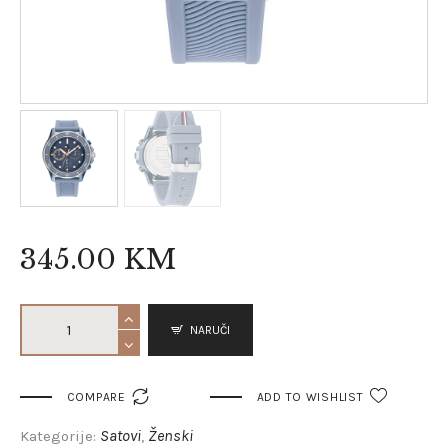
345
.
00
KM
NARUČI

COMPARE
ADD TO WISHLIST
Satovi
Ženski
Kategorije:
,