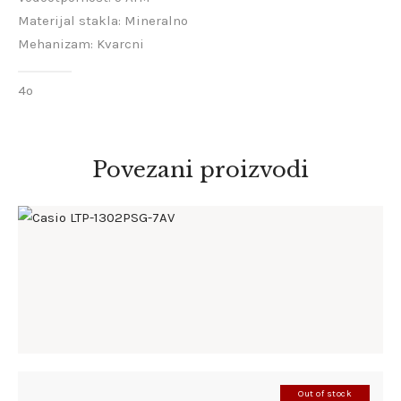
Materijal stakla: Mineralno
Mehanizam: Kvarcni
4o
Povezani proizvodi
CASIO LTP-1302PSG-7AV
168
.
00
KM
Out of stock