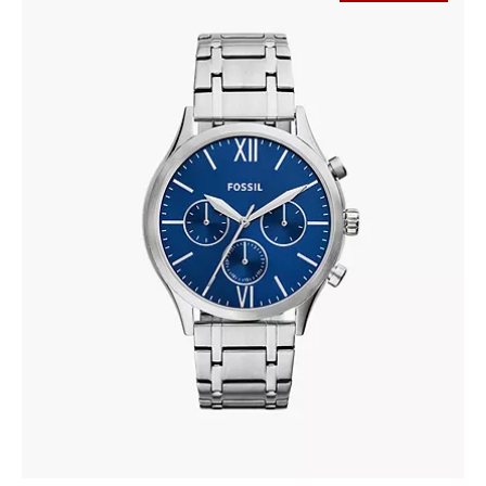
FOSSIL BQ2808
410
.
00
KM