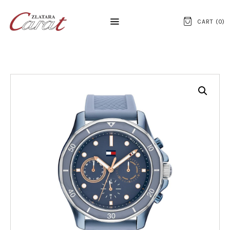
CART (
0
)
NASLOVNA
O NAMA
KONTAKT
SATOVI
SREBRNI NAKIT
ZLATNI NAKIT