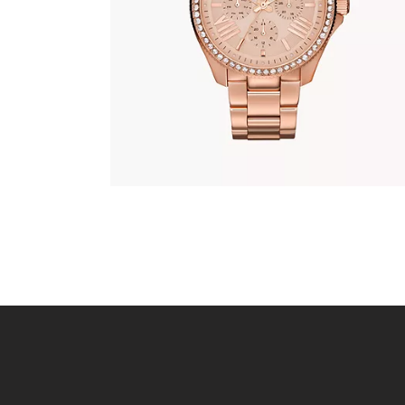
380
.
00
KM