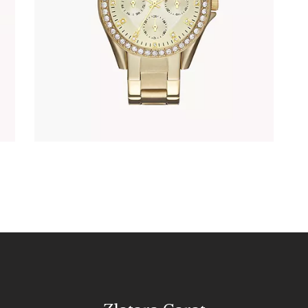
345
.
00
KM