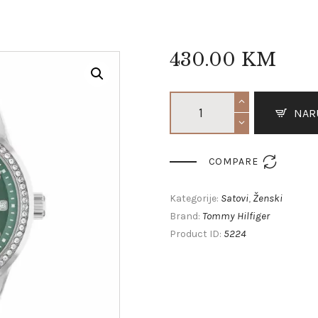
430
.
00
KM
NAR

COMPARE
Satovi
Ženski
Kategorije:
,
Tommy Hilfiger
Brand:
5224
Product ID: