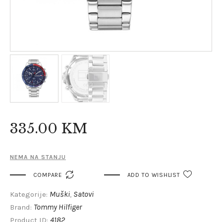
335
.
00
KM
NEMA NA STANJU

COMPARE
ADD TO WISHLIST
Muški
Satovi
Kategorije:
,
Tommy Hilfiger
Brand:
4182
Product ID: