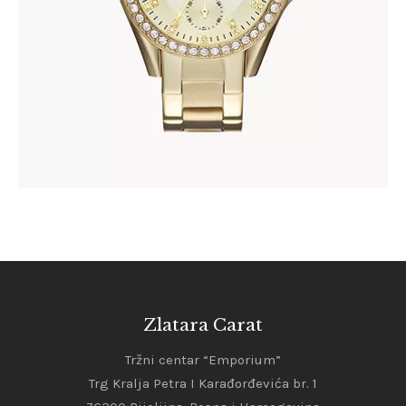
Zlatara Carat
Tržni centar “Emporium”
Trg Kralja Petra I Karađorđevića br. 1