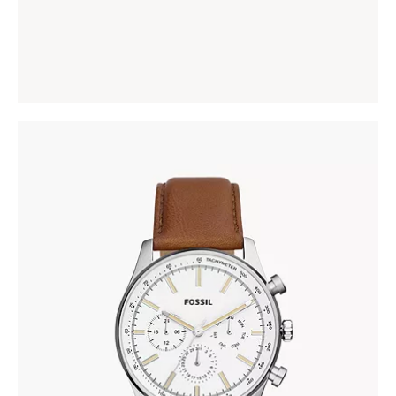
CASIO V004L-7C
86
.
00
KM
FOSSIL BQ2748
345
.
00
KM