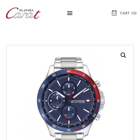
CART (
0
)
NASLOVNA
O NAMA
KONTAKT
SATOVI
SREBRNI NAKIT
ZLATNI NAKIT