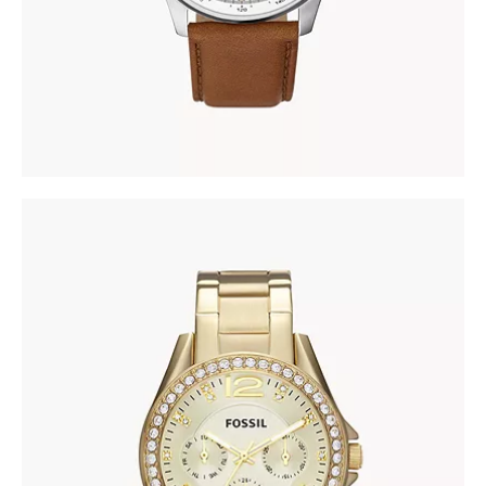
FOSSIL ES3203
345
.
00
KM