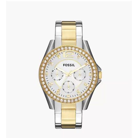
FOSSIL ES3204
690
.
00
KM