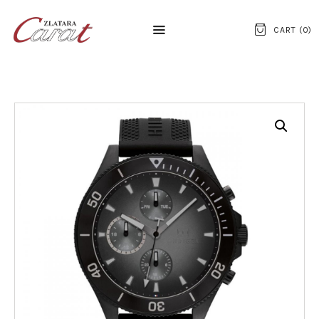
CART (
0
)
NASLOVNA
O NAMA
KONTAKT
SATOVI
SREBRNI NAKIT
ZLATNI NAKIT