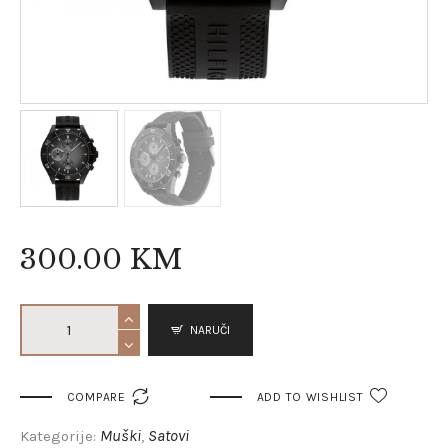
300
.
00
KM
NARUČI

COMPARE
ADD TO WISHLIST
Muški
Satovi
Kategorije:
,