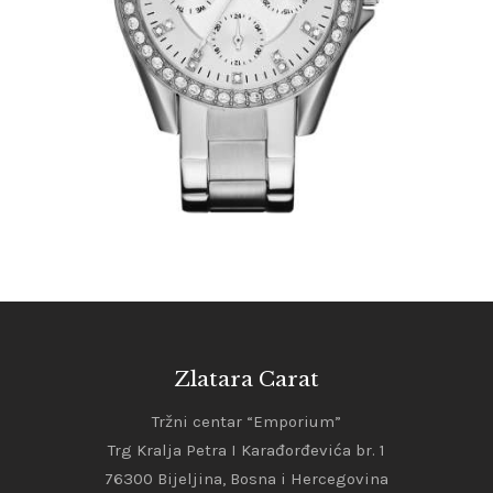
345
.
00
KM
Zlatara Carat
Tržni centar “Emporium”
Trg Kralja Petra I Karađorđevića br. 1
76300 Bijeljina, Bosna i Hercegovina