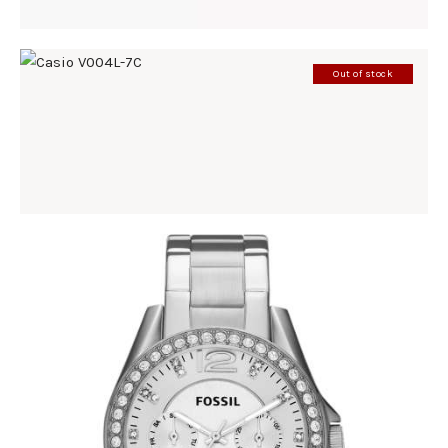
Out of stock
CASIO V004L-7C
86
.
00
KM
FOSSIL ES3202