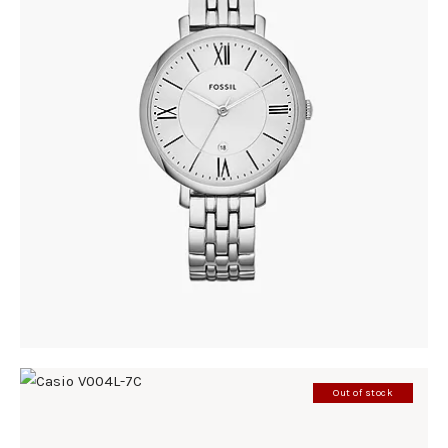
FOSSIL ES3433
305
.
00
KM
Out of stock
CASIO V004L-7C