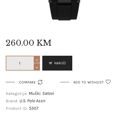
260
.
00
KM
NARUČI

COMPARE
ADD TO WISHLIST
Muški
Satovi
Kategorije:
,
U.S. Polo Assn
Brand:
5307
Product ID: