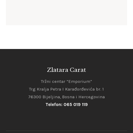
86
.
00
KM
Zlatara Carat
Tržni centar “Emporium”
Trg Kralja Petra I Karađorđevića br. 1
76300 Bijeljina, Bosna i Hercegovina
Telefon: 065 019 119