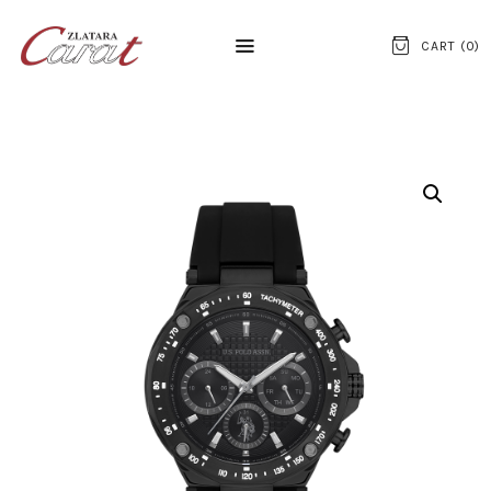
CART (
0
)
NASLOVNA
O NAMA
KONTAKT
SATOVI
SREBRNI NAKIT
ZLATNI NAKIT