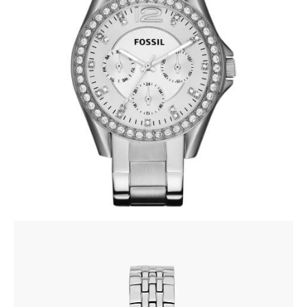
FOSSIL ES3202
345
.
00
KM