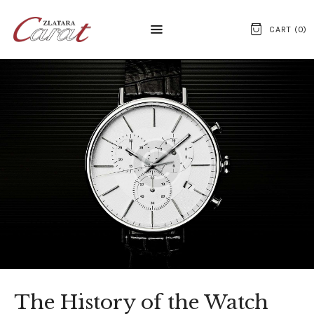
CART (
0
)
NASLOVNA
O NAMA
KONTAKT
SATOVI
SREBRNI NAKIT
ZLATNI NAKIT
The History of the Watch