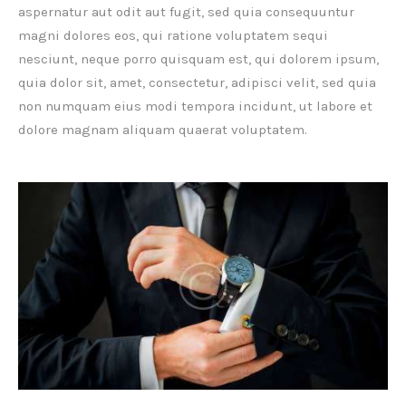
aspernatur aut odit aut fugit, sed quia consequuntur
magni dolores eos, qui ratione voluptatem sequi
nesciunt, neque porro quisquam est, qui dolorem ipsum,
quia dolor sit, amet, consectetur, adipisci velit, sed quia
non numquam eius modi tempora incidunt, ut labore et
dolore magnam aliquam quaerat voluptatem.