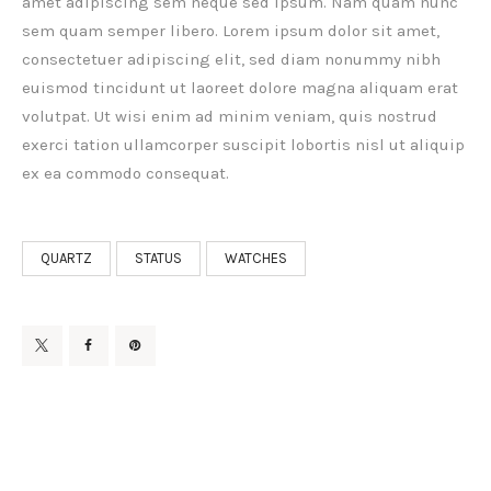
amet adipiscing sem neque sed ipsum. Nam quam nunc
sem quam semper libero. Lorem ipsum dolor sit amet,
consectetuer adipiscing elit, sed diam nonummy nibh
euismod tincidunt ut laoreet dolore magna aliquam erat
volutpat. Ut wisi enim ad minim veniam, quis nostrud
exerci tation ullamcorper suscipit lobortis nisl ut aliquip
ex ea commodo consequat.
QUARTZ
STATUS
WATCHES