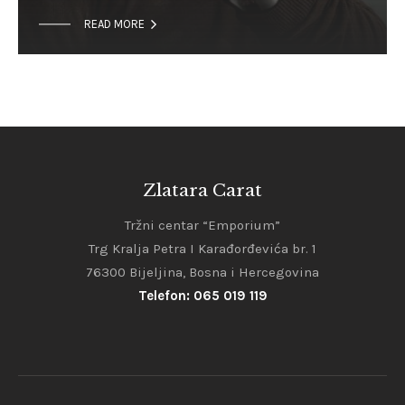

READ MORE
Zlatara Carat
Tržni centar “Emporium”
Trg Kralja Petra I Karađorđevića br. 1
76300 Bijeljina, Bosna i Hercegovina
Telefon: 065 019 119