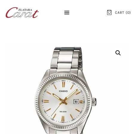
CART (
0
)
NASLOVNA
O NAMA
KONTAKT
SATOVI
SREBRNI NAKIT
ZLATNI NAKIT