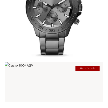
FOSSIL BQ2491
390
.
00
KM
Out of stock
CASIO 10C-1A2V
198
.
00
KM