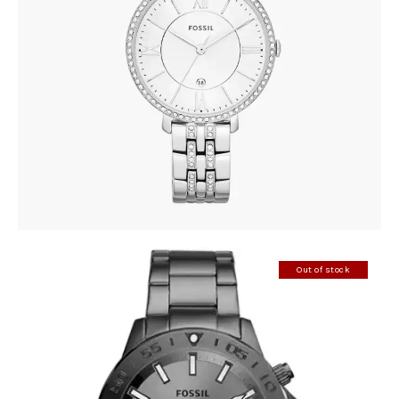
FOSSIL ES3545
345
.
00
KM
Out of stock