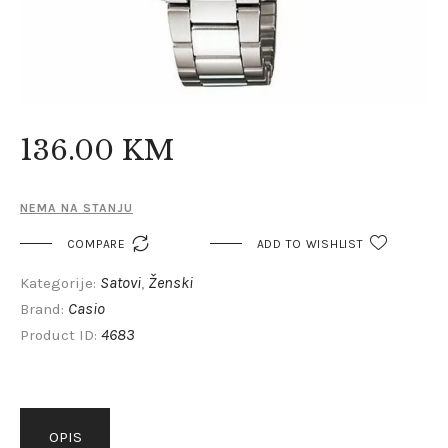
136
.
00
KM
NEMA NA STANJU

COMPARE
ADD TO WISHLIST
Satovi
Ženski
Kategorije:
,
Casio
Brand:
4683
Product ID:
OPIS